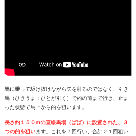
馬に乗って駆け抜けながら矢を射るのではなく、引き
馬（ひきうま：ひとが引く）で的の前まで行き、止ま
った状態で馬上から的を狙います。
長さ約１５０mの直線馬場（ばば）に設置された、３
つの的を狙い
ます。これを７回行い、合計２１回狙い