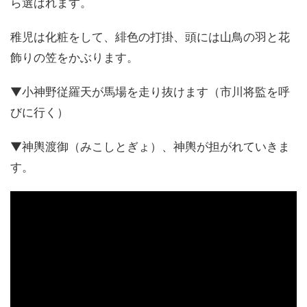
ら選ばれます。
稚児は化粧をして、緋色の打掛、頭には山鳥の羽と花
飾りの笠をかぶります。
▼小神野従羅天が馬場を走り抜けます（市川将監を呼
びに行く）
▼神輿渡御（みこしとぎょ）、神輿が担がれていきま
す。