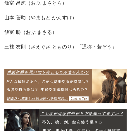
飯富 昌虎（おぶ まさとら）
山本 菅助（やまもと かんすけ）
飯富 勝（おぶ まさる）
三枝 友則（さえぐさ とものり）「通称・若ぞう」