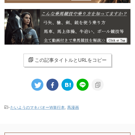
この記事タイトルとURLをコピー
-
たいようのマキバオーW単行本
,
馬漫画