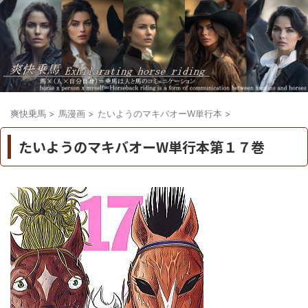
爽快乗馬
>
馬漫画
>
たいようのマキバオーW単行本
>
たいようのマキバオーW単行本第１７巻