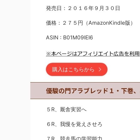
発売日：２０１６年９月３０日
価格：２７５円（AmazonKindle版）
ASIN : B01M09IEI6
購入はこちらから
優駿の門アラブレッド１・下巻、
５R、厩舎実習へ
６R、我慢を覚えさせろ
７R、競走馬の学習能力