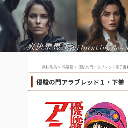
爽快乗馬
>
馬漫画
>
優駿の門アラブレッド電子書
優駿の門アラブレッド１・下巻