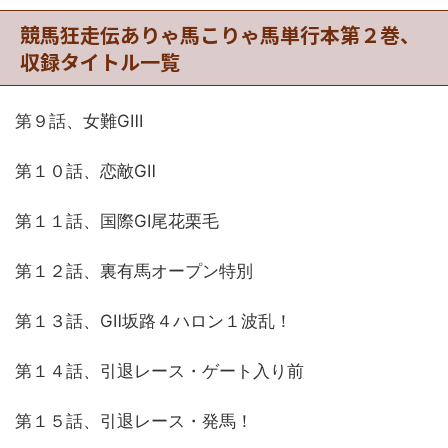
競馬狂走伝ありゃ馬こりゃ馬単行本第２巻、
収録タイトル一覧
第９話、女難GⅢ
第１０話、恋敵GⅡ
第１１話、国際GⅠ尾花栗毛
第１２話、裏有馬オープン特別
第１３話、GⅡ坂路４ハロン１波乱！
第１４話、引退レース・ゲート入り前
第１５話、引退レース・発馬！