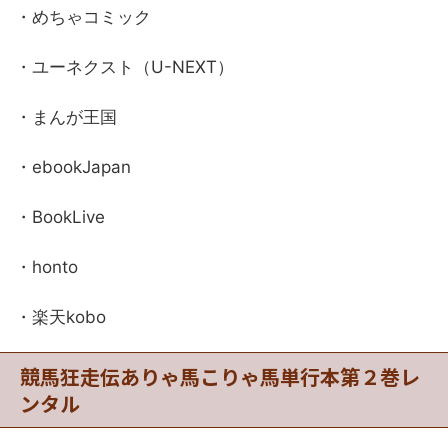
・めちゃコミック
・ユーネクスト（U-NEXT）
・まんが王国
・ebookJapan
・BookLive
・honto
・楽天kobo
競馬狂走伝ありゃ馬こりゃ馬単行本第２巻レ
ンタル