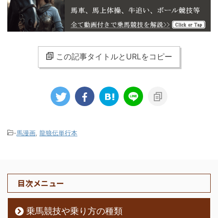
この記事タイトルとURLをコピー
-
馬漫画
,
龍狼伝単行本
目次メニュー
乗馬競技や乗り方の種類