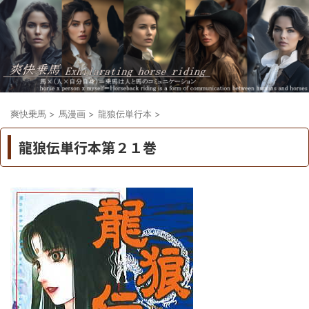
爽快乗馬
>
馬漫画
>
龍狼伝単行本
>
龍狼伝単行本第２１巻