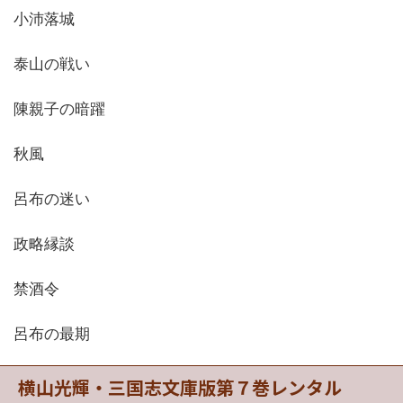
小沛落城
泰山の戦い
陳親子の暗躍
秋風
呂布の迷い
政略縁談
禁酒令
呂布の最期
横山光輝・三国志文庫版第７巻レンタル