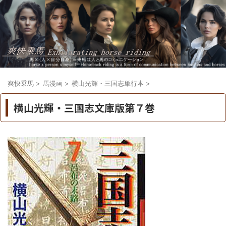
爽快乗馬
>
馬漫画
>
横山光輝・三国志単行本
>
横山光輝・三国志文庫版第７巻