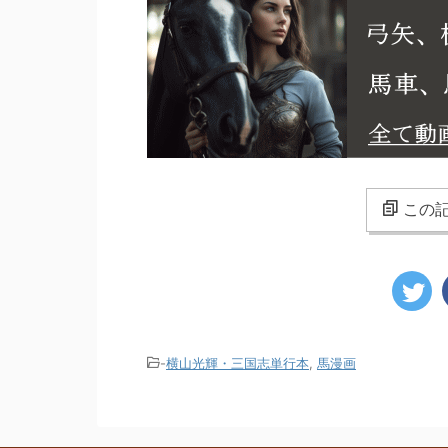
この記
-
横山光輝・三国志単行本
,
馬漫画