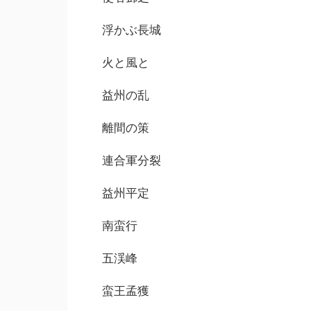
浮かぶ長城
火と風と
益州の乱
離間の策
連合軍分裂
益州平定
南蛮行
五渓峰
蛮王孟獲