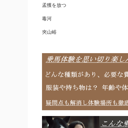
孟獲を放つ
毒河
夾山峪