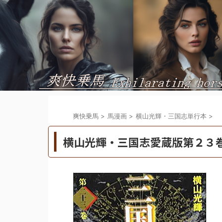
爽快乗馬
>
馬漫画
>
横山光輝・三国志単行本
>
横山光輝・三国志愛蔵版第２３