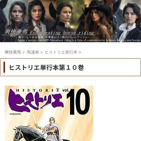
爽快乗馬
>
馬漫画
>
ヒストリエ単行本
>
ヒストリエ単行本第１０巻