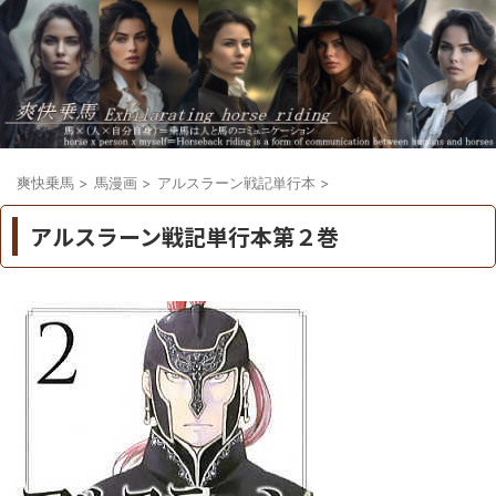
爽快乗馬
>
馬漫画
>
アルスラーン戦記単行本
>
アルスラーン戦記単行本第２巻