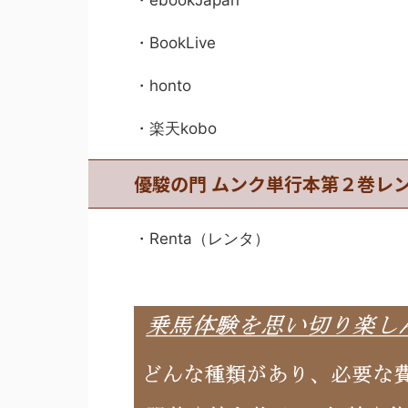
・ebookJapan
・BookLive
・honto
・楽天kobo
優駿の門 ムンク単行本第２巻レ
・Renta（レンタ）