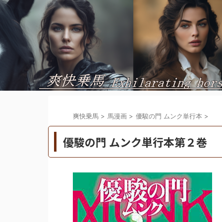
爽快乗馬
>
馬漫画
>
優駿の門 ムンク単行本
>
優駿の門 ムンク単行本第２巻