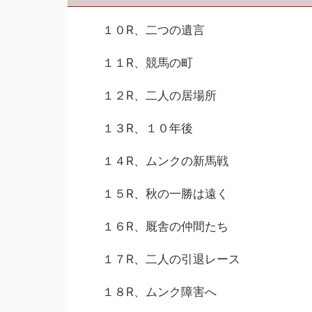
１０R、二つの遺言
１１R、競馬の町
１２R、二人の居場所
１３R、１０年後
１４R、ムンクの新馬戦
１５R、秋の一勝は遠く
１６R、厩舎の仲間たち
１７R、二人の引退レース
１８R、ムンク障害へ