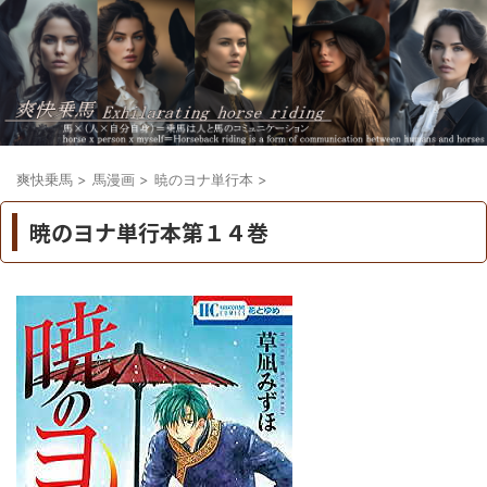
爽快乗馬
>
馬漫画
>
暁のヨナ単行本
>
暁のヨナ単行本第１４巻