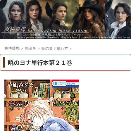
爽快乗馬
>
馬漫画
>
暁のヨナ単行本
>
暁のヨナ単行本第２１巻