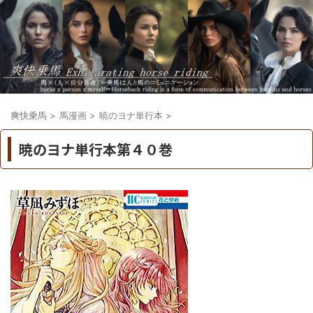
爽快乗馬
>
馬漫画
>
暁のヨナ単行本
>
暁のヨナ単行本第４０巻