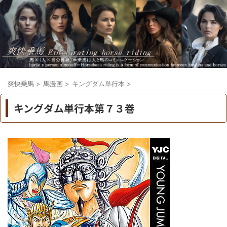
爽快乗馬
>
馬漫画
>
キングダム単行本
>
キングダム単行本第７３巻