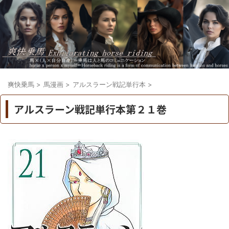
爽快乗馬
>
馬漫画
>
アルスラーン戦記単行本
>
アルスラーン戦記単行本第２１巻