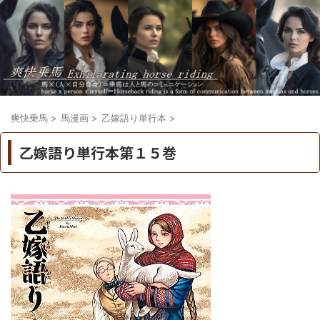
爽快乗馬
>
馬漫画
>
乙嫁語り単行本
>
乙嫁語り単行本第１５巻