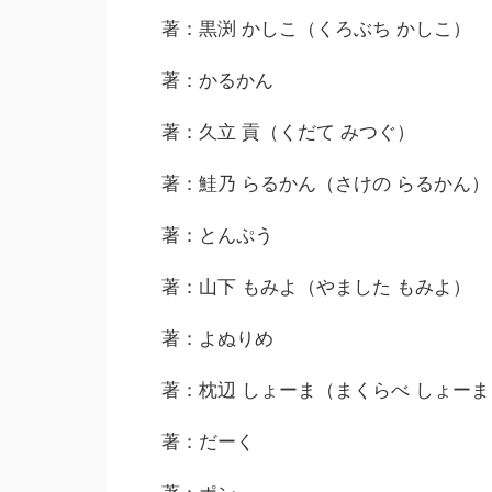
著：黒渕 かしこ（くろぶち かしこ）
著：かるかん
著：久立 貢（くだて みつぐ）
著：鮭乃 らるかん（さけの らるかん）
著：とんぷう
著：山下 もみよ（やました もみよ）
著：よぬりめ
著：枕辺 しょーま（まくらべ しょーま
著：だーく