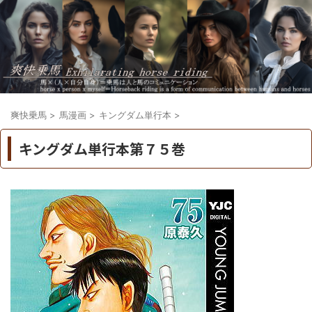
爽快乗馬
>
馬漫画
>
キングダム単行本
>
キングダム単行本第７５巻