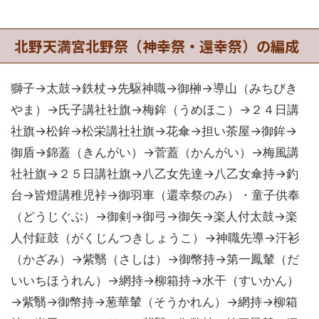
北野天満宮北野祭（神幸祭・還幸祭）の編成
獅子→太鼓→鉄杖→先駆神職→御榊→導山（みちびき
やま）→氏子講社社旗→梅鉾（うめほこ）→２４日講
社旗→松鉾→松栄講社社旗→花傘→担い茶屋→御鉾→
御盾→錦蓋（きんがい）→菅蓋（かんがい）→梅風講
社社旗→２５日講社旗→八乙女先達→八乙女傘持→釣
台→皆燈講稚児裃→御羽車（還幸祭のみ）・童子供奉
（どうじぐぶ）→御剣→御弓→御矢→楽人付太鼓→楽
人付鉦鼓（がくじんつきしょうこ）→神職先導→汗衫
（かざみ）→紫翳（さしは）→御幣持→第一鳳輦（だ
いいちほうれん）→網持→柳箱持→水干（すいかん）
→紫翳→御幣持→葱華輦（そうかれん）→網持→柳箱