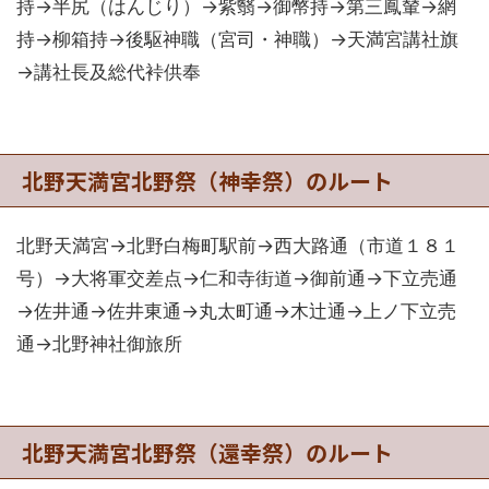
持→半尻（はんじり）→紫翳→御幣持→第三鳳輦→網
持→柳箱持→後駆神職（宮司・神職）→天満宮講社旗
→講社長及総代裃供奉
北野天満宮北野祭（神幸祭）のルート
北野天満宮→北野白梅町駅前→西大路通（市道１８１
号）→大将軍交差点→仁和寺街道→御前通→下立売通
→佐井通→佐井東通→丸太町通→木辻通→上ノ下立売
通→北野神社御旅所
北野天満宮北野祭（還幸祭）のルート