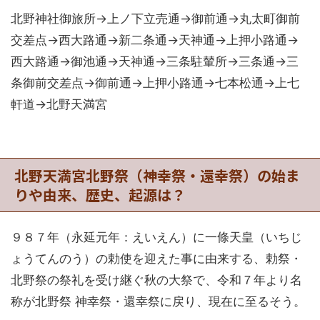
北野神社御旅所→上ノ下立売通→御前通→丸太町御前
交差点→西大路通→新二条通→天神通→上押小路通→
西大路通→御池通→天神通→三条駐輦所→三条通→三
条御前交差点→御前通→上押小路通→七本松通→上七
軒道→北野天満宮
北野天満宮北野祭（神幸祭・還幸祭）の始ま
りや由来、歴史、起源は？
９８７年（永延元年：えいえん）に一條天皇（いちじ
ょうてんのう）の勅使を迎えた事に由来する、勅祭・
北野祭の祭礼を受け継ぐ秋の大祭で、令和７年より名
称が北野祭 神幸祭・還幸祭に戻り、現在に至るそう。