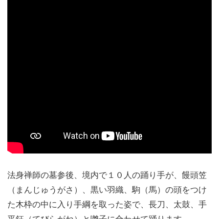
法身禅師の墓参後、境内で１０人の踊り手が、饅頭笠
（まんじゅうがさ）、黒い羽織、駒（馬）の頭をつけ
た木枠の中に入り手綱を取った姿で、長刀、太鼓、手