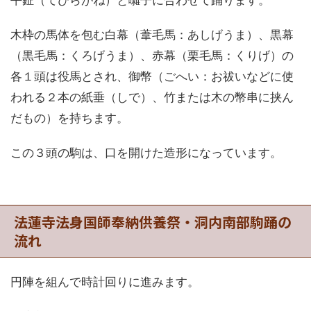
平鉦（てびらがね）と囃子に合わせて踊ります。
木枠の馬体を包む白幕（葦毛馬：あしげうま）、黒幕
（黒毛馬：くろげうま）、赤幕（栗毛馬：くりげ）の
各１頭は役馬とされ、御幣（ごへい：お祓いなどに使
われる２本の紙垂（しで）、竹または木の幣串に挟ん
だもの）を持ちます。
この３頭の駒は、口を開けた造形になっています。
法蓮寺法身国師奉納供養祭・洞内南部駒踊の
流れ
円陣を組んで時計回りに進みます。