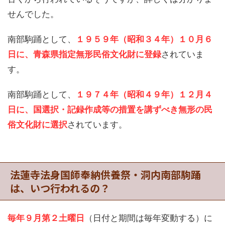
せんでした。
南部駒踊として、
１９５９年（昭和３４年）１０月６
日に、青森県指定無形民俗文化財に登録
されていま
す。
南部駒踊として、
１９７４年（昭和４９年）１２月４
日に、国選択・記録作成等の措置を講ずべき無形の民
俗文化財に選択
されています。
法蓮寺法身国師奉納供養祭・洞内南部駒踊
は、いつ行われるの？
毎年９月第２土曜日
（日付と期間は毎年変動する）に