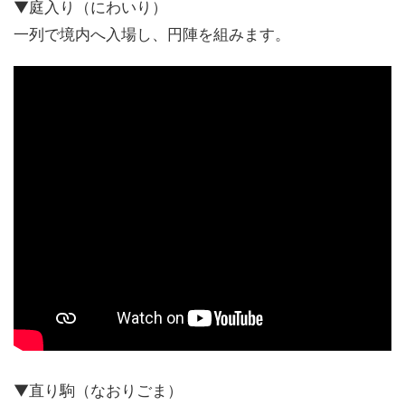
▼庭入り（にわいり）
一列で境内へ入場し、円陣を組みます。
▼直り駒（なおりごま）