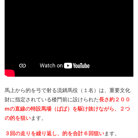
馬上から的を弓で射る流鏑馬役（１名）は、重要文化
財に指定されている楼門前に設けられた
長さ約２００
mの直線の特設馬場（ばば）を駆け抜けながら、２つ
の的を狙い
ます。
３回の走りを繰り返し、的を合計６回狙い
ます。