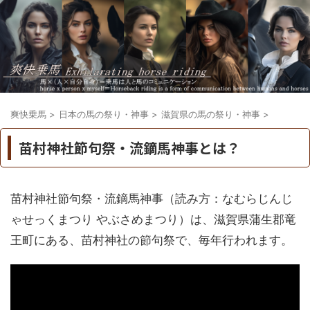
爽快乗馬
>
日本の馬の祭り・神事
>
滋賀県の馬の祭り・神事
>
苗村神社節句祭・流鏑馬神事とは？
苗村神社節句祭・流鏑馬神事（読み方：なむらじんじ
ゃせっくまつり やぶさめまつり）は、滋賀県蒲生郡竜
王町にある、苗村神社の節句祭で、毎年行われます。