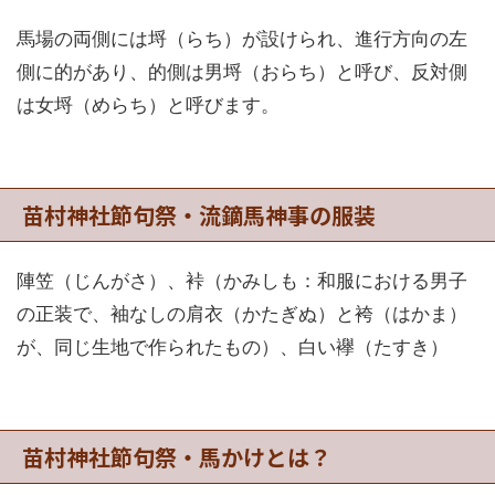
馬場の両側には埒（らち）が設けられ、進行方向の左
側に的があり、的側は男埒（おらち）と呼び、反対側
は女埒（めらち）と呼びます。
苗村神社節句祭・流鏑馬神事の服装
陣笠（じんがさ）、裃（かみしも：和服における男子
の正装で、袖なしの肩衣（かたぎぬ）と袴（はかま）
が、同じ生地で作られたもの）、白い襷（たすき）
苗村神社節句祭・馬かけとは？