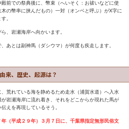
神殿前での祭典後に、幣束（へいそく：お祓いなどに使
は木の幣串に挟んだもの）一対（オンベと呼ぶ）がX字に
ます。
がら、岩瀬海岸へ向かいます。
で、あとは副神馬（ダシウマ）が何度も疾走します。
由来、歴史、起源は？
に、荒れている海を静めるため走水（浦賀水道）へ入水
櫛が岩瀬海岸に流れ着き、それをどこからか現れた馬が
い伝えを再現しているそう。
７年（平成２９年）３月７日に、千葉県指定無形民俗文