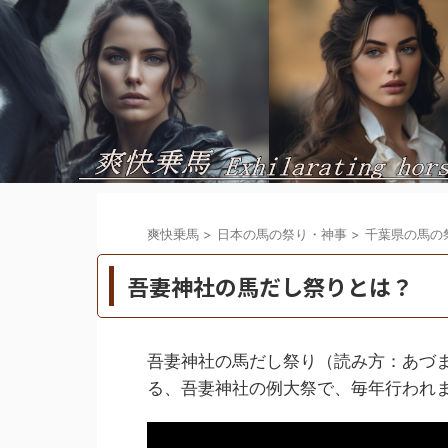
爽快乗馬
>
日本の馬の祭り・神事
>
千葉県の馬の
吾妻神社の馬だし祭りとは？
吾妻神社の馬だし祭り（読み方：あづ
る、吾妻神社の例大祭で、毎年行われ