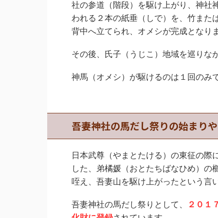
社の参道（階段）を駆け上がり、神社
われる２本の紙垂（しで）を、竹また
背中へ立てられ、オメシが完成となり
その後、氏子（うじこ）地域を巡りな
神馬（オメシ）が駆けるのは１回のみ
吾妻神社の馬だし祭りの始まりや
日本武尊（やまとたける）の東征の際
した、弟橘媛（おとたちばなひめ）の
咥え、吾妻山を駆け上がったという言
吾妻神社の馬だし祭りとして、
２０１
化財に登録
されています。