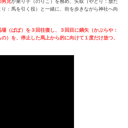
の男児
が乗り子（のりこ）を務め、矢取（やとり：放た
とり：馬を引く役）と一緒に、街を歩きながら神社へ向
馬場（ばば）を３回往復し、３回目に鏑矢（かぶらや：
もの）を、停止した馬上から的に向けて１度だけ放つ、
。