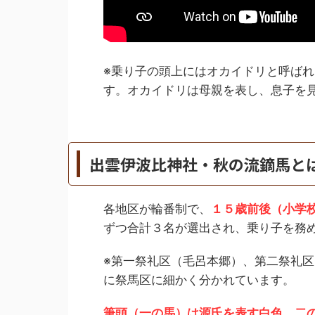
※乗り子の頭上にはオカイドリと呼ば
す。オカイドリは母親を表し、息子を
出雲伊波比神社・秋の流鏑馬と
各地区が輪番制で、
１５歳前後（小学
ずつ合計３名が選出され、乗り子を務
※第一祭礼区（毛呂本郷）、第二祭礼
に祭馬区に細かく分かれています。
筆頭（一の馬）は源氏を表す白色、二