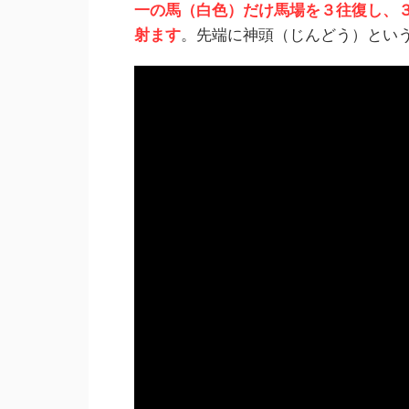
一の馬（白色）だけ馬場を３往復し、
射ます
。先端に神頭（じんどう）とい