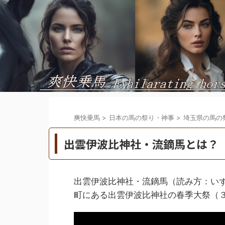
爽快乗馬
>
日本の馬の祭り・神事
>
埼玉県の馬の
出雲伊波比神社・流鏑馬とは？
出雲伊波比神社・流鏑馬（読み方：いず
町にある出雲伊波比神社の春季大祭（