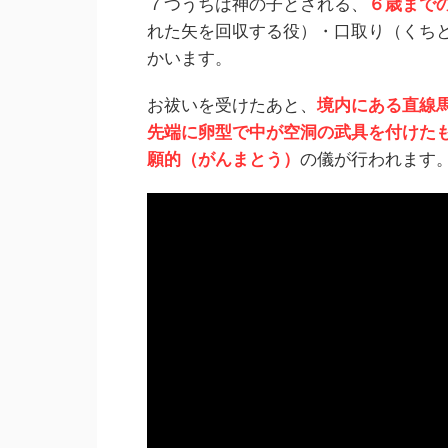
７つうちは神の子とされる、
６歳まで
れた矢を回収する役）・口取り（くち
かいます。
お祓いを受けたあと、
境内にある直線
先端に卵型で中が空洞の武具を付けた
願的（がんまとう）
の儀が行われます