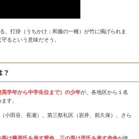
れる、打掛（うちかけ：和服の一種）が竹に掲げられま
見守るという意味だそう。
は？
校高学年から中学生位まで）の少年
が、各地区から１名
めます。
区（小田谷、長瀬）、第三祭礼区（岩井、前久保）、さら
の馬は藤原氏を表す紫色、三の馬は平氏を表す赤色
が使