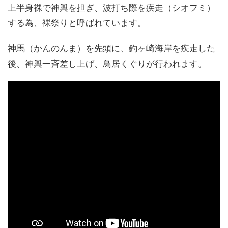
上半身裸で神輿を担ぎ、波打ち際を疾走（シオフミ）
する為、裸祭りと呼ばれています。
神馬（かんのんま）を先頭に、釣ヶ崎海岸を疾走した
後、神輿一斉差し上げ、鳥居くぐりが行われます。