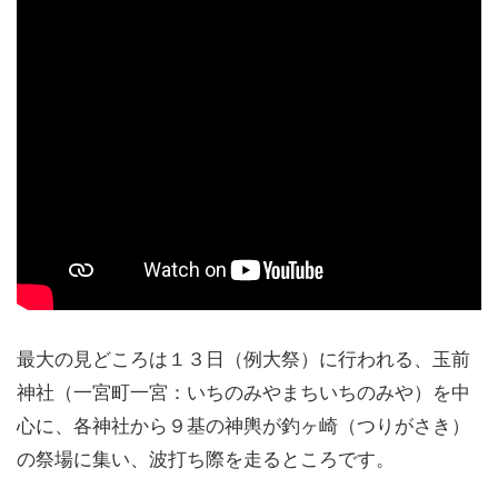
最大の見どころは１３日（例大祭）に行われる、玉前
神社（一宮町一宮：いちのみやまちいちのみや）を中
心に、各神社から９基の神輿が釣ヶ崎（つりがさき）
の祭場に集い、波打ち際を走るところです。