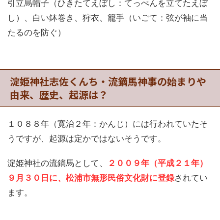
引立烏帽子（ひきたてえぼし：てっぺんを立てたえぼ
し）、白い鉢巻き、狩衣、籠手（いごて：弦が袖に当
たるのを防ぐ）
淀姫神社志佐くんち・流鏑馬神事の始まりや
由来、歴史、起源は？
１０８８年（寛治２年：かんじ）には行われていたそ
うですが、起源は定かではないそうです。
淀姫神社の流鏑馬として、
２００９年（平成２１年）
９月３０日に、松浦市無形民俗文化財に登録
されてい
ます。