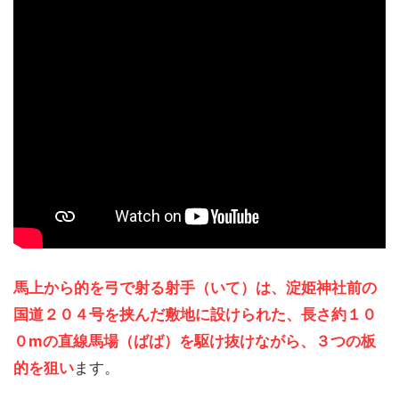
馬上から的を弓で射る射手（いて）は、淀姫神社前の
国道２０４号を挟んだ敷地に設けられた、長さ約１０
０mの直線馬場（ばば）を駆け抜けながら、３つの板
的を狙い
ます。