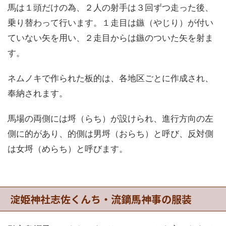
馬は１頭だけの為、２人の射手は３回ずつ走った後、
乗り替わって行います。１走目は鏃（やじり）が付い
ていない矢を用い、２走目からは鏃のついた矢を射ま
す。
ネムノキで作られた板的は、各地区ごとに作成され、
奉納されます。
馬場の両側には埒（らち）が設けられ、進行方向の左
側に的があり、的側は男埒（おらち）と呼び、反対側
は女埒（めらち）と呼びます。
淀姫神社志佐くんち・流鏑馬神事の服装