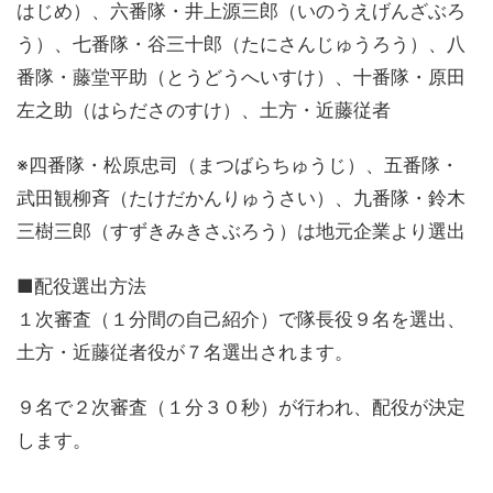
はじめ）、六番隊・井上源三郎（いのうえげんざぶろ
う）、七番隊・谷三十郎（たにさんじゅうろう）、八
番隊・藤堂平助（とうどうへいすけ）、十番隊・原田
左之助（はらださのすけ）、土方・近藤従者
※四番隊・松原忠司（まつばらちゅうじ）、五番隊・
武田観柳斉（たけだかんりゅうさい）、九番隊・鈴木
三樹三郎（すずきみきさぶろう）は地元企業より選出
■配役選出方法
１次審査（１分間の自己紹介）で隊長役９名を選出、
土方・近藤従者役が７名選出されます。
９名で２次審査（１分３０秒）が行われ、配役が決定
します。