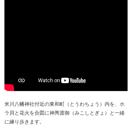
米川八幡神社付近の東和町（とうわちょう）内を、ホ
ラ貝と花火を合図に神輿渡御（みこしとぎょ）と一緒
に練り歩きます。