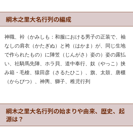
綱木之里大名行列の編成
神職、裃（かみしも：和服における男子の正装で、袖
なしの肩衣（かたぎぬ）と袴（はかま）が、同じ生地
で作られたもの）に陣笠（じんがさ）姿の）姿の露払
い、社騎馬先陣、ホラ貝、道中奉行、奴（やっこ）挟
み箱・毛槍、猿田彦（さるたひこ）、旗、太鼓、唐櫃
（からびつ）、神輿、獅子、稚児行列
綱木之里大名行列の始まりや由来、歴史、起
源は？