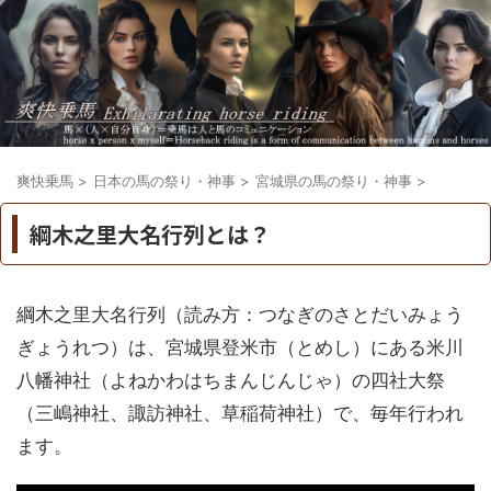
爽快乗馬
>
日本の馬の祭り・神事
>
宮城県の馬の祭り・神事
>
綱木之里大名行列とは？
綱木之里大名行列（読み方：つなぎのさとだいみょう
ぎょうれつ）は、宮城県登米市（とめし）にある米川
八幡神社（よねかわはちまんじんじゃ）の四社大祭
（三嶋神社、諏訪神社、草稲荷神社）で、毎年行われ
ます。