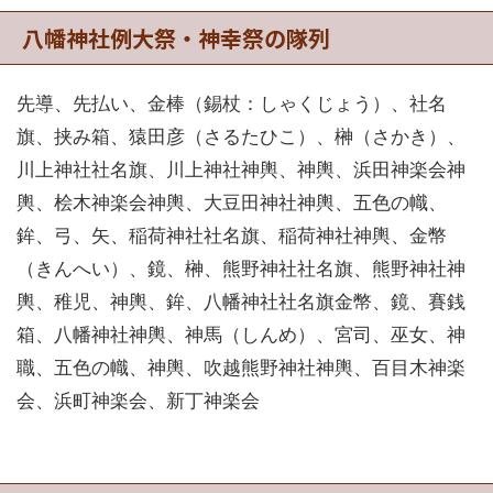
八幡神社例大祭・神幸祭の隊列
先導、先払い、金棒（錫杖：しゃくじょう）、社名
旗、挟み箱、猿田彦（さるたひこ）、榊（さかき）、
川上神社社名旗、川上神社神輿、神輿、浜田神楽会神
輿、桧木神楽会神輿、大豆田神社神輿、五色の幟、
鉾、弓、矢、稲荷神社社名旗、稲荷神社神輿、金幣
（きんへい）、鏡、榊、熊野神社社名旗、熊野神社神
輿、稚児、神輿、鉾、八幡神社社名旗金幣、鏡、賽銭
箱、八幡神社神輿、神馬（しんめ）、宮司、巫女、神
職、五色の幟、神輿、吹越熊野神社神輿、百目木神楽
会、浜町神楽会、新丁神楽会