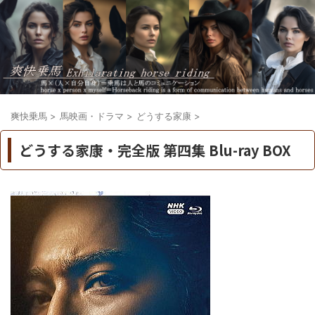
爽快乗馬
>
馬映画・ドラマ
>
どうする家康
>
どうする家康・完全版 第四集 Blu-ray BOX