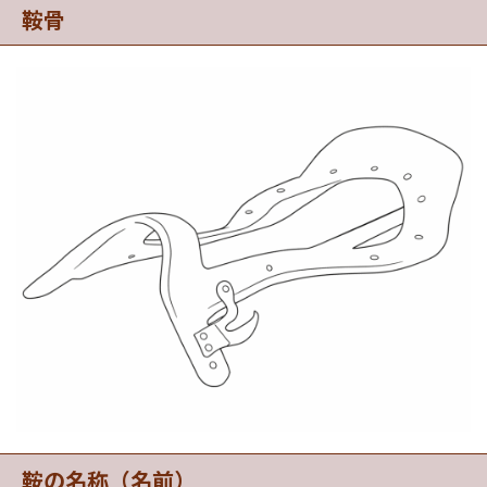
鞍骨
鞍の名称（名前）