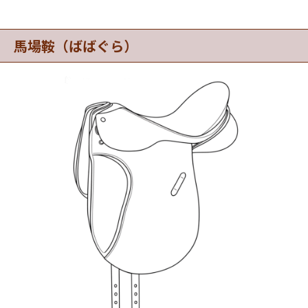
馬場鞍（ばばぐら）