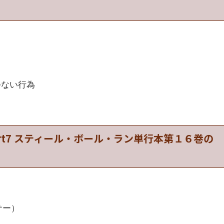
つない行為
art7 スティール・ボール・ラン単行本第１６巻の
サー）