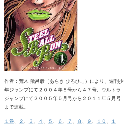
作者：荒木 飛呂彦（あらき ひろひこ）により、週刊少
年ジャンプにて２００４年８号から４７号、ウルトラ
ジャンプにて２００５年５月号から２０１１年５月号
まで連載。
１巻
、
２
、
３
、
４
、
５
、
６
、
７
、
８
、
９
、
１０
、
１