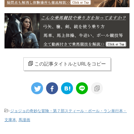
この記事タイトルとURLをコピー
-
ジョジョの奇妙な冒険・第７部スティール・ボール・ラン単行本・
文庫本
,
馬漫画