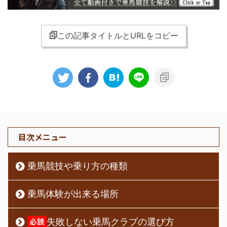
この記事タイトルとURLをコピー
目次メニュー
乗馬競技や乗り方の種類
乗馬体験が出来る場所
失敗しない乗馬クラブの選び方