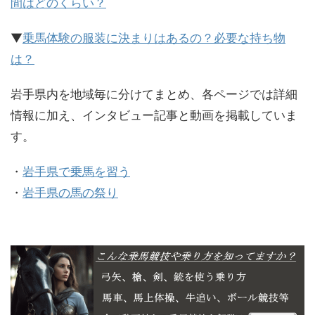
間はどのくらい？
▼
乗馬体験の服装に決まりはあるの？必要な持ち物
は？
岩手県内を地域毎に分けてまとめ、各ページでは詳細
情報に加え、インタビュー記事と動画を掲載していま
す。
・
岩手県で乗馬を習う
・
岩手県の馬の祭り