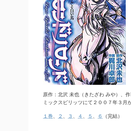
原作：北沢 未也（きたざわ みや）、
ミックスピリッツにて２００７年３月
１巻
、
２
、
３
、
４
、
５
、
６
（完結）