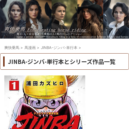
爽快乗馬
>
馬漫画
>
JINBA-ジンバ-単行本
>
JINBA-ジンバ-単行本とシリーズ作品一覧