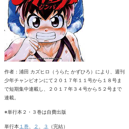
作者：浦田 カズヒロ（うらた かずひろ）により、週刊
少年チャンピオンにて２０１７年１１号から１８号ま
で短期集中連載し、２０１７年３４号から５２号まで
連載。
※単行本２・３巻は自費出版
単行本
１巻
、
２
、
３
（完結）