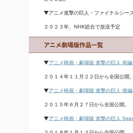
▼アニメ進撃の巨人・ファイナルシー
２０２３年、NHK総合で放送予定
アニメ劇場版作品一覧
▼
アニメ映画・劇場版 進撃の巨人 前
２０１４年１１月２２日から全国公開
▼
アニメ映画・劇場版 進撃の巨人 後
２０１５年６月２７日から全国公開。
▼
アニメ映画・劇場版 進撃の巨人 Sea
２０１８年１月１３日から全国公開。