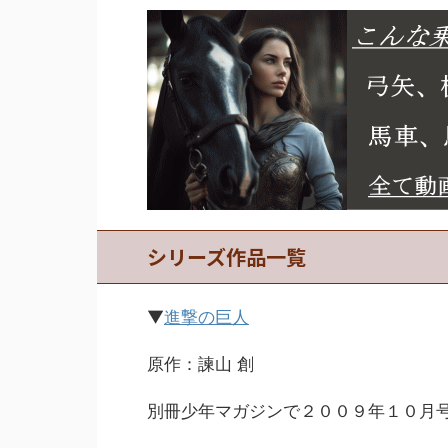
シリーズ作品一覧
▼
進撃の巨人
原作：諫山 創
別冊少年マガジンで２００９年１０月