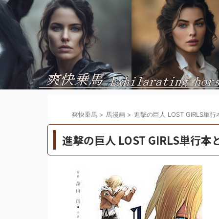
爽快乗馬
>
馬漫画
>
進撃の巨人 LOST GIRLS単行
進撃の巨人 LOST GIRLS単