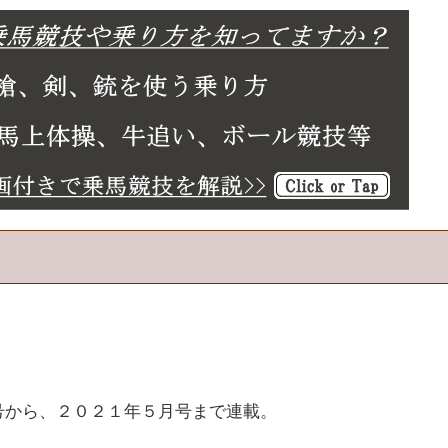
号から、２０２１年５月号まで連載。