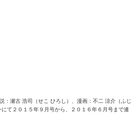
説：瀬古 浩司（せこ ひろし）、漫画：不二 涼介（ふじ
ンにて２０１５年９月号から、２０１６年６月号まで連