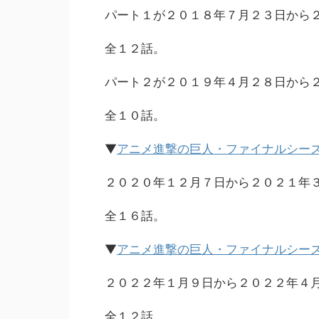
パート１が２０１８年７月２３日から２
全１２話。
パート２が２０１９年４月２８日から２
全１０話。
▼
アニメ進撃の巨人・ファイナルシーズ
２０２０年１２月７日から２０２１年３
全１６話。
▼
アニメ進撃の巨人・ファイナルシーズ
２０２２年１月９日から２０２２年４月
全１２話。