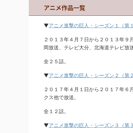
アニメ作品一覧
▼
アニメ進撃の巨人・シーズン１（第
２０１３年４月７日から２０１３年９月２９
岡放送、テレビ大分、北海道テレビ放
全２５話。
▼
アニメ進撃の巨人・シーズン２（第
２０１７年４月１日から２０１７年６月１
クス他で放送。
全１２話。
▼
アニメ進撃の巨人・シーズン３（第