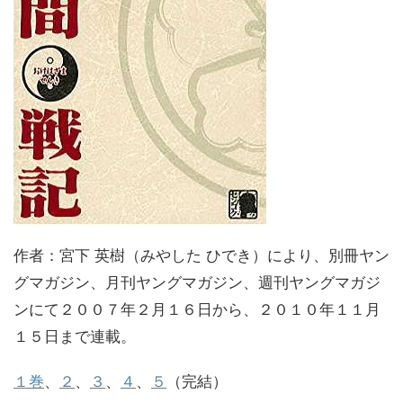
作者：宮下 英樹（みやした ひでき）により、別冊ヤン
グマガジン、月刊ヤングマガジン、週刊ヤングマガジ
ンにて２００７年２月１６日から、２０１０年１１月
１５日まで連載。
１巻
、
２
、
３
、
４
、
５
（完結）